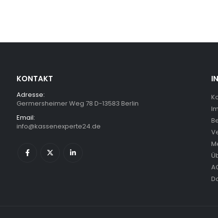
KONTAKT
I
Adresse:
Ko
Germersheimer Weg 78 D-13583 Berlin
I
Email:
B
info@kassenexperte24.de
V
M
Ü
A
D