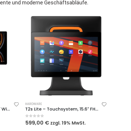
iziente und moderne Geschäftsabläufe.
HARDWARE
D3 PRO – Touchsystem, 15.6″ Widescreen Display, Android 13
T2s Lite – Touchsystem, 15.6″ FHD + 10″ Kundenanzeige HD, kapazitiver Touchscreen, Android 9.0
0
out of 5
599,00
€
zzgl. 19% MwSt.