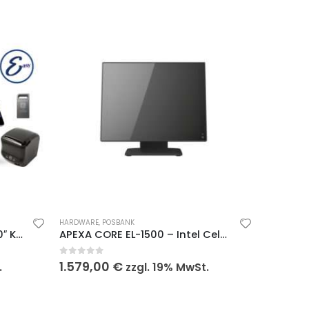
HARDWARE
,
POSBANK
Dienstleistung Paket E mit 10″ Kundenmonitor
APEXA CORE EL-1500 – Intel Celeron J6412, 15″, lüfterlos, schwarz
0
out of 5
1.579,00
€
.
zzgl. 19% MwSt.