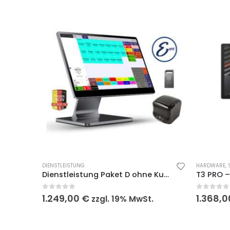
DIENSTLEISTUNG
HARDWARE
,
Dienstleistung Paket D ohne Kundenmonitor
0
out of 5
0
out of
1.249,00
€
1.368,
zzgl. 19% MwSt.