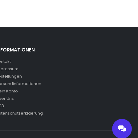
NFORMATIONEN
ntakt
mpressum
estellungen
ersandinformationen
ein Konto
ber Uns
GB
atenschutzerklaerung