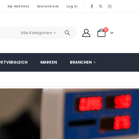
o
My Wishlist
Warenkorb
Log In
|
0
Alle Kategorien
KTVERGLEICH
MARKEN
BRANCHEN