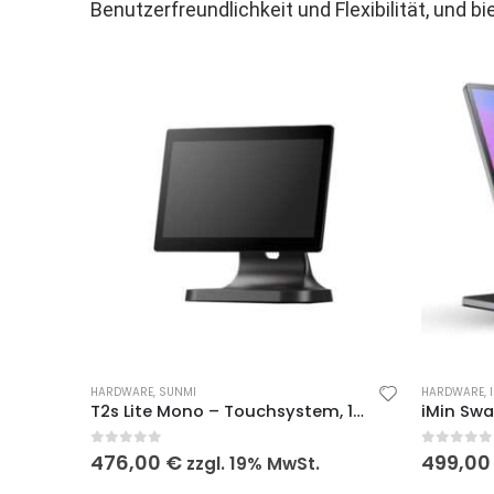
Benutzerfreundlichkeit und Flexibilität, und
HARDWARE
,
SUNMI
HARDWARE
,
T2s Lite Mono – Touchsystem, 15.6″ FHD kapazitiver Touchscreen
0
out of 5
0
out of
476,00
€
499,0
zzgl. 19% MwSt.