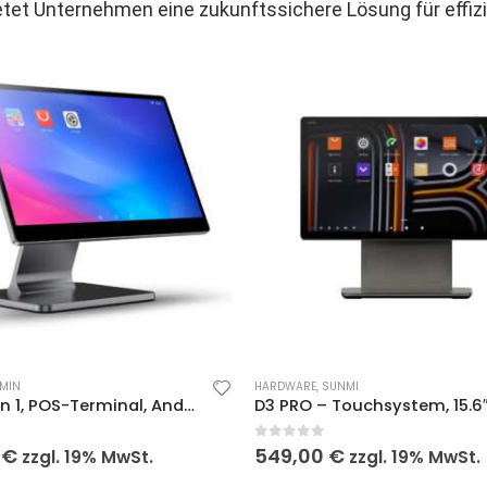
 bietet Unternehmen eine zukunftssichere Lösung für eff
IMIN
HARDWARE
,
SUNMI
iMin Swan 1, POS-Terminal, Android, 15,6″ Touchscreen
 5
0
out of 5
0
€
549,00
€
zzgl. 19% MwSt.
zzgl. 19% MwSt.