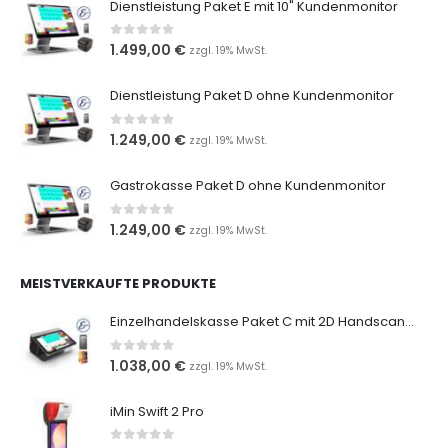
Dienstleistung Paket E mit 10" Kundenmonitor
0
out of 5
1.499,00
€
zzgl. 19% MwSt.
Dienstleistung Paket D ohne Kundenmonitor
0
out of 5
1.249,00
€
zzgl. 19% MwSt.
Gastrokasse Paket D ohne Kundenmonitor
0
out of 5
1.249,00
€
zzgl. 19% MwSt.
MEISTVERKAUFTE PRODUKTE
Einzelhandelskasse Paket C mit 2D Handscanner
0
out of 5
1.038,00
€
zzgl. 19% MwSt.
iMin Swift 2 Pro