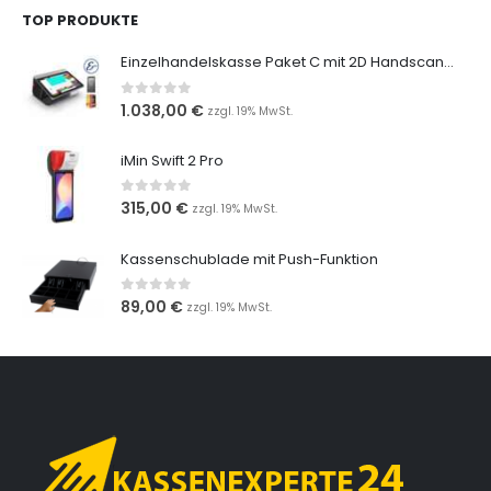
TOP PRODUKTE
Einzelhandelskasse Paket C mit 2D Handscanner
0
out of 5
1.038,00
€
zzgl. 19% MwSt.
iMin Swift 2 Pro
0
out of 5
315,00
€
zzgl. 19% MwSt.
Kassenschublade mit Push-Funktion
0
out of 5
89,00
€
zzgl. 19% MwSt.