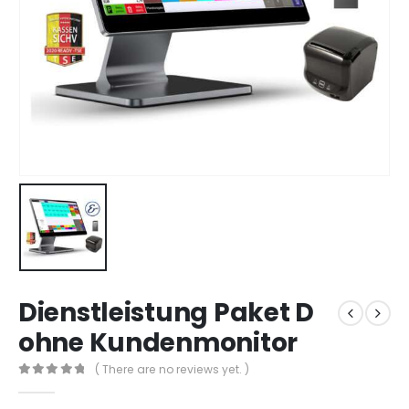
Dienstleistung Paket D
ohne Kundenmonitor
( There are no reviews yet. )
0
out of 5