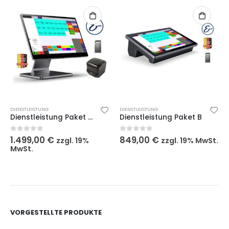
DIENSTLEISTUNG
DIENSTLEISTUNG
Dienstleistung Paket E mit 10″ Kundenmonitor
Dienstleistung Paket B
1.499,00
€
849,00
€
0
out of 5
0
out of 5
zzgl. 19%
zzgl. 19% MwSt.
MwSt.
VORGESTELLTE PRODUKTE