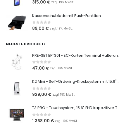
0
out of 5
315,00
€
zzgl. 19% MwSt.
Kassenschublade mit Push-Funktion
0
out of 5
89,00
€
zzgl. 19% MwSt.
NEUESTE PRODUKTE
PRE-SET EFTS01 - EC-Karten Terminal Halterung für CCV Base-Next
0
out of 5
47,00
€
zzgl. 19% MwSt.
K2 Mini - Self-Ordering-Kiosksystem mit 15.6"-Multi Touch-Display
0
out of 5
929,00
€
zzgl. 19% MwSt.
T3 PRO - Touchsystem, 15.6" FHD kapazitiver Touchscreen
0
out of 5
1.368,00
€
zzgl. 19% MwSt.