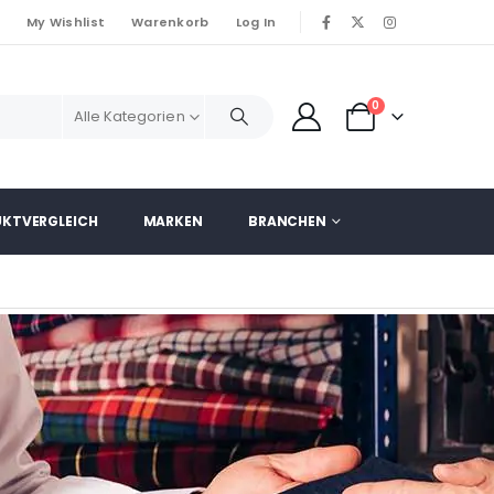
o
My Wishlist
Warenkorb
Log In
|
0
Alle Kategorien
KTVERGLEICH
MARKEN
BRANCHEN