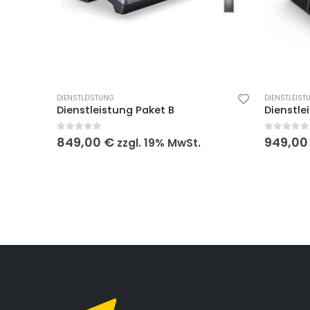
DIENSTLEISTUNG
DIENSTLEIST
Dienstleistung Paket B
Dienstle
0
out of 5
0
out of
849,00
€
949,0
zzgl. 19% MwSt.