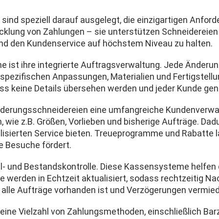
nd speziell darauf ausgelegt, die einzigartigen Anfor
wicklung von Zahlungen – sie unterstützen Schneidereien 
 und den Kundenservice auf höchstem Niveau zu halten.
e ist ihre integrierte Auftragsverwaltung. Jede Änderu
 spezifischen Anpassungen, Materialien und Fertigstellu
dass keine Details übersehen werden und jeder Kunde gen
derungsschneidereien eine umfangreiche Kundenverwalt
 wie z.B. Größen, Vorlieben und bisherige Aufträge. Dad
sierten Service bieten. Treueprogramme und Rabatte la
e Besuche fördert.
al- und Bestandskontrolle. Diese Kassensysteme helfen d
e werden in Echtzeit aktualisiert, sodass rechtzeitig 
r alle Aufträge vorhanden ist und Verzögerungen vermie
ne Vielzahl von Zahlungsmethoden, einschließlich Barz