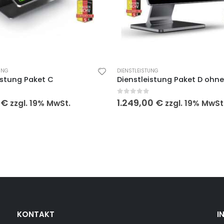
UNG
DIENSTLEISTUNG
istung Paket C
 5
0
out of 5
0
€
1.249,00
€
zzgl. 19% MwSt.
zzgl. 19% MwSt
KONTAKT
I