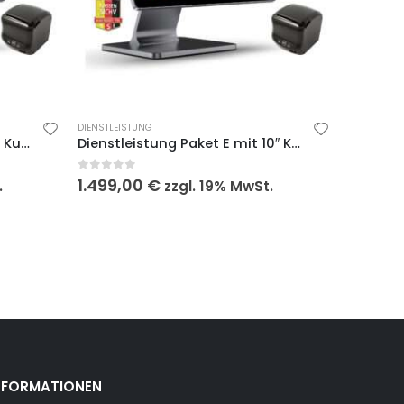
DIENSTLEISTUNG
Dienstleistung Paket D ohne Kundenmonitor
Dienstleistung Paket E mit 10″ Kundenmonitor
0
out of 5
1.499,00
€
.
zzgl. 19% MwSt.
NFORMATIONEN