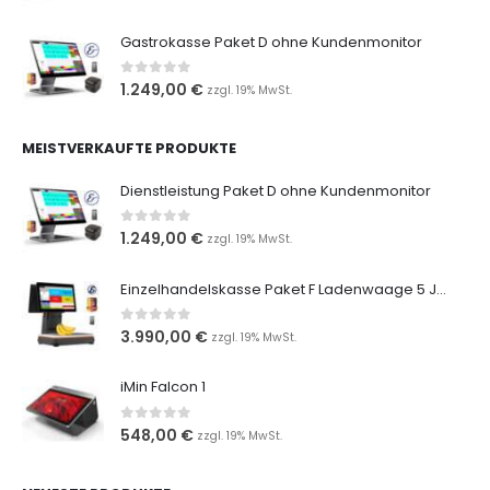
Gastrokasse Paket D ohne Kundenmonitor
0
out of 5
1.249,00
€
zzgl. 19% MwSt.
MEISTVERKAUFTE PRODUKTE
Dienstleistung Paket D ohne Kundenmonitor
0
out of 5
1.249,00
€
zzgl. 19% MwSt.
Einzelhandelskasse Paket F Ladenwaage 5 Jahres Sorglos
0
out of 5
3.990,00
€
zzgl. 19% MwSt.
iMin Falcon 1
0
out of 5
548,00
€
zzgl. 19% MwSt.