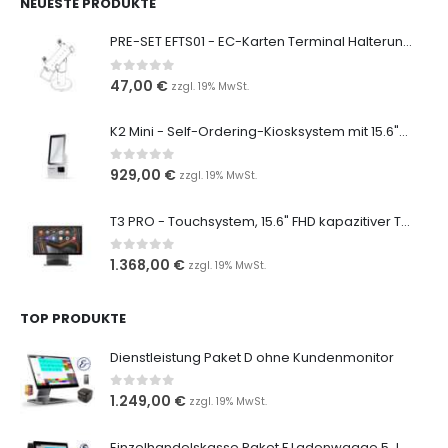
NEUESTE PRODUKTE
PRE-SET EFTS01 - EC-Karten Terminal Halterung für CCV Base-Next
0
out of 5
47,00
€
zzgl. 19% MwSt.
K2 Mini - Self-Ordering-Kiosksystem mit 15.6"-Multi Touch-Display
0
out of 5
929,00
€
zzgl. 19% MwSt.
T3 PRO - Touchsystem, 15.6" FHD kapazitiver Touchscreen
0
out of 5
1.368,00
€
zzgl. 19% MwSt.
TOP PRODUKTE
Dienstleistung Paket D ohne Kundenmonitor
0
out of 5
1.249,00
€
zzgl. 19% MwSt.
Einzelhandelskasse Paket F Ladenwaage 5 Jahres Sorglos