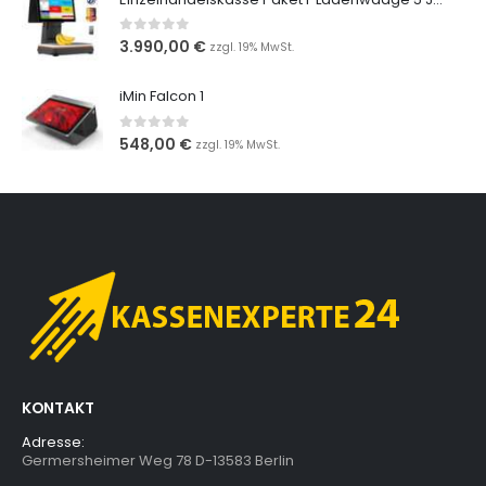
0
out of 5
3.990,00
€
zzgl. 19% MwSt.
iMin Falcon 1
0
out of 5
548,00
€
zzgl. 19% MwSt.
KONTAKT
Adresse:
Germersheimer Weg 78 D-13583 Berlin