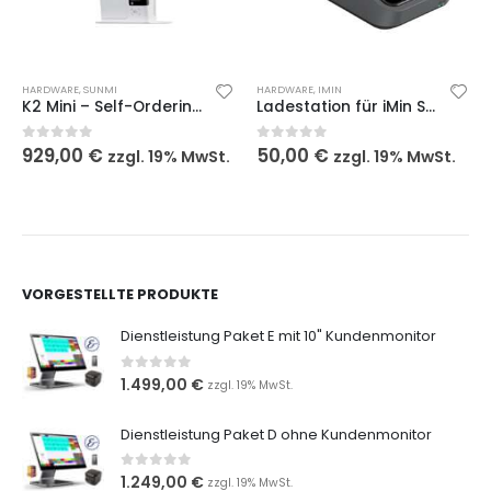
HARDWARE
,
SUNMI
HARDWARE
,
IMIN
K2 Mini – Self-Ordering-Kiosksystem mit 15.6″-Multi Touch-Display
Ladestation für iMin Swift 1 Pro
929,00
€
50,00
€
0
out of 5
0
out of 5
zzgl. 19% MwSt.
zzgl. 19% MwSt.
VORGESTELLTE PRODUKTE
Dienstleistung Paket E mit 10" Kundenmonitor
0
out of 5
1.499,00
€
zzgl. 19% MwSt.
Dienstleistung Paket D ohne Kundenmonitor
0
out of 5
1.249,00
€
zzgl. 19% MwSt.