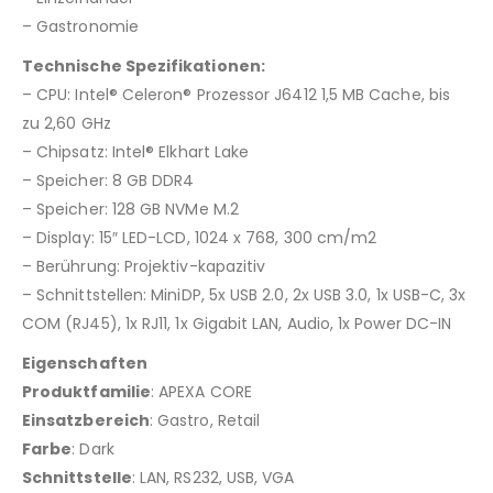
– Gastronomie
Technische Spezifikationen:
– CPU: Intel® Celeron® Prozessor J6412 1,5 MB Cache, bis
zu 2,60 GHz
– Chipsatz: Intel® Elkhart Lake
– Speicher: 8 GB DDR4
– Speicher: 128 GB NVMe M.2
– Display: 15″ LED-LCD, 1024 x 768, 300 cm/m2
– Berührung: Projektiv-kapazitiv
– Schnittstellen: MiniDP, 5x USB 2.0, 2x USB 3.0, 1x USB-C, 3x
COM (RJ45), 1x RJ11, 1x Gigabit LAN, Audio, 1x Power DC-IN
Eigenschaften
Produktfamilie
: APEXA CORE
Einsatzbereich
: Gastro, Retail
Farbe
: Dark
Schnittstelle
: LAN, RS232, USB, VGA