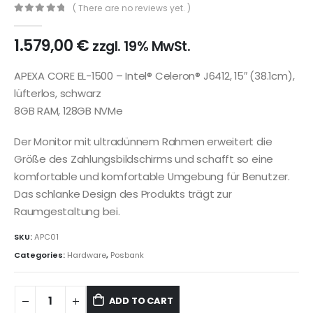
( There are no reviews yet. )
0
out of 5
1.579,00
€
zzgl. 19% MwSt.
APEXA CORE EL-1500 – Intel® Celeron® J6412, 15″ (38.1cm),
lüfterlos, schwarz
8GB RAM, 128GB NVMe
Der Monitor mit ultradünnem Rahmen erweitert die
Größe des Zahlungsbildschirms und schafft so eine
komfortable und komfortable Umgebung für Benutzer.
Das schlanke Design des Produkts trägt zur
Raumgestaltung bei.
SKU:
APC01
Categories:
Hardware
,
Posbank
ADD TO CART