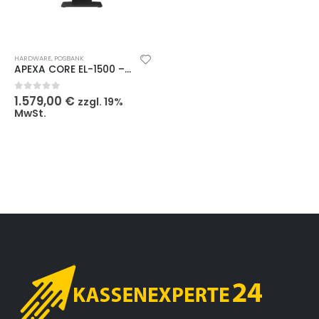
HARDWARE
,
POSBANK
APEXA CORE EL-1500 – Intel Celeron J6412, 15″, lüfterlos, schwarz
1.579,00
€
0
out of 5
zzgl. 19%
MwSt.